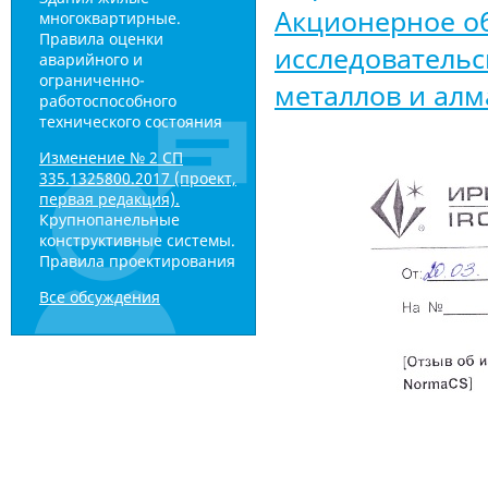
Акционерное о
многоквартирные.
Правила оценки
исследовательс
аварийного и
ограниченно-
металлов и ал
работоспособного
технического состояния
Изменение № 2 СП
335.1325800.2017 (проект,
первая редакция).
Крупнопанельные
конструктивные системы.
Правила проектирования
Все обсуждения