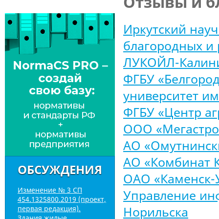
Отзывы и б
Иркутский науч
благородных и 
ЛУКОЙЛ-Калин
ФГБУ «Белгород
университет им
ФГБУ «Центр а
ООО «Мегастро
АО «Омутнинск
АО «Комбинат 
ОБСУЖДЕНИЯ
ОАО «Каменcк-
Изменение № 3 СП
Управление ин
454.1325800.2019 (проект,
Норильска
первая редакция).
Здания жилые