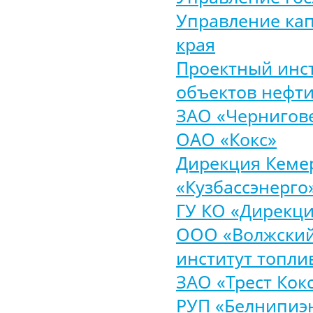
Управление кап
края
Проектный инст
объектов нефти
ЗАО «Чернигов
ОАО «Кокс»
Дирекция Кеме
«Кузбассэнерго
ГУ КО «Дирекци
ООО «Волжский
институт топли
ЗАО «Трест Ко
РУП «Белнипиэ