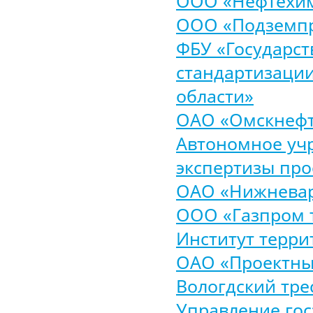
ООО «Нефтехи
ООО «Подземпр
ФБУ «Государс
стандартизации
области»
ОАО «Омскнефт
Автономное уч
экспертизы про
ОАО «Нижнева
ООО «Газпром 
Институт терри
ОАО «Проектны
Вологдский тре
Управление гос